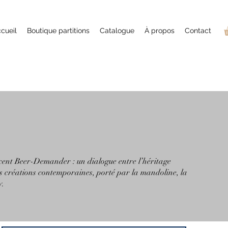
cueil
Boutique partitions
Catalogue
À propos
Contact
nt Beer-Demander : un dialogue entre l’héritage
s créations contemporaines, porté par la mandoline, la
y.