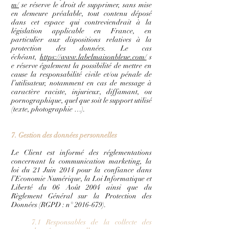
m/
se réserve le droit de supprimer, sans mise
en demeure préalable, tout contenu déposé
dans cet espace qui contreviendrait à la
législation applicable en France, en
particulier aux dispositions relatives à la
protection des données. Le cas
échéant,
https://www.labelmaisonbleue.com/
s
e réserve également la possibilité de mettre en
cause la responsabilité civile et/ou pénale de
l’utilisateur, notamment en cas de message à
caractère raciste, injurieux, diffamant, ou
pornographique, quel que soit le support utilisé
(texte, photographie …).
7. Gestion des données personnelles
Le Client est informé des réglementations
concernant la communication marketing, la
loi du 21 Juin 2014 pour la confiance dans
l’Economie Numérique, la Loi Informatique et
Liberté du 06 Août 2004 ainsi que du
Règlement Général sur la Protection des
Données (RGPD : n°
2016-679)
.
7.1 Responsables de la collecte des