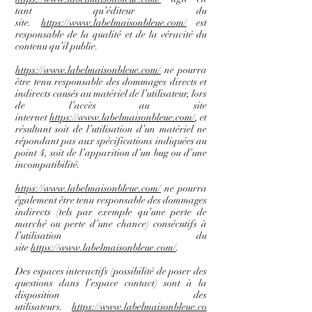
tant qu’éditeur du
site.
https://www.labelmaisonbleue.com/
est
responsable de la qualité et de la véracité du
contenu qu’il publie.
https://www.labelmaisonbleue.com/
ne pourra
être tenu responsable des dommages directs et
indirects causés au matériel de l’utilisateur, lors
de l’accès au site
internet
https://www.labelmaisonbleue.com/
, et
résultant soit de l’utilisation d’un matériel ne
répondant pas aux spécifications indiquées au
point 4, soit de l’apparition d’un bug ou d’une
incompatibilité.
https://www.labelmaisonbleue.com/
ne pourra
également être tenu responsable des dommages
indirects (tels par exemple qu’une perte de
marché ou perte d’une chance) consécutifs à
l’utilisation du
site
https://www.labelmaisonbleue.com/
.
Des espaces interactifs (possibilité de poser des
questions dans l’espace contact) sont à la
disposition des
utilisateurs.
https://www.labelmaisonbleue.co