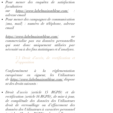
Pour mener des enquêtes de satisfaction
facultatives
sur
https://www.labelmaisonbleue.com/
:
adresse email
Pour mener des campagnes de communication
(sms, mail) : numéro de téléphone, adresse
email
https://www.labelmaisonbleue.com/
ne
commercialise pas vos données personnelles
qui sont donc uniquement utilisées par
nécessité ou à des fins statistiques et d’analyses.
7.3 Droit d’accès, de rectification et
d’opposition
Conformément à la réglementation
européenne en vigueur, les Utilisateurs
de
https://www.labelmaisonbleue.com/
dispose
nt des droits suivants :
Droit d'accès (article 15 RGPD) et de
rectification (article 16 RGPD), de mise à jour,
de complétude des données des Utilisateurs
droit de verrouillage ou d’effacement des
données des Utilisateurs à caractère personnel