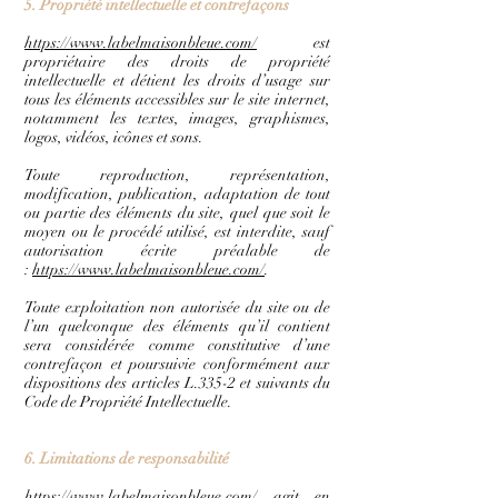
5. Propriété intellectuelle et contrefaçons
https://www.labelmaisonbleue.com/
est
propriétaire des droits de propriété
intellectuelle et détient les droits d’usage sur
tous les éléments accessibles sur le site internet,
notamment les textes, images, graphismes,
logos, vidéos, icônes et sons.
Toute reproduction, représentation,
modification, publication, adaptation de tout
ou partie des éléments du site, quel que soit le
moyen ou le procédé utilisé, est interdite, sauf
autorisation écrite préalable de
:
https://www.labelmaisonbleue.com/
.
Toute exploitation non autorisée du site ou de
l’un quelconque des éléments qu’il contient
sera considérée comme constitutive d’une
contrefaçon et poursuivie conformément aux
dispositions des articles L.335-2 et suivants du
Code de Propriété Intellectuelle.
6. Limitations de responsabilité
https://www.labelmaisonbleue.com/
agit en