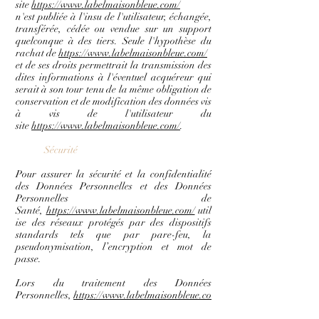
site
https://www.labelmaisonbleue.com/
n'est publiée à l'insu de l'utilisateur, échangée,
transférée, cédée ou vendue sur un support
quelconque à des tiers. Seule l'hypothèse du
rachat de
https://www.labelmaisonbleue.com/
et de ses droits permettrait la transmission des
dites informations à l'éventuel acquéreur qui
serait à son tour tenu de la même obligation de
conservation et de modification des données vis
à vis de l'utilisateur du
site
https://www.labelmaisonbleue.com/
.
Sécurité
Pour assurer la sécurité et la confidentialité
des Données Personnelles et des Données
Personnelles de
Santé,
https://www.labelmaisonbleue.com/
util
ise des réseaux protégés par des dispositifs
standards tels que par pare-feu, la
pseudonymisation, l’encryption et mot de
passe.
Lors du traitement des Données
Personnelles,
https://www.labelmaisonbleue.co
m/
prend toutes les mesures raisonnables visant