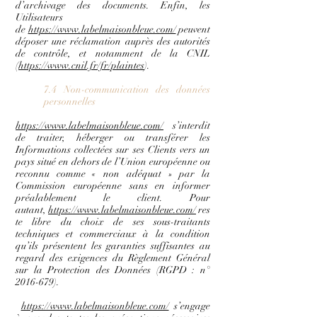
d’archivage des documents. Enfin, les
Utilisateurs
de
https://www.labelmaisonbleue.com/
peuvent
déposer une réclamation auprès des autorités
de contrôle, et notamment de la CNIL
(
https://www.cnil.fr/fr/plaintes
).
7.4 Non-communication des données
personnelles
https://www.labelmaisonbleue.com/
s’interdit
de traiter, héberger ou transférer les
Informations collectées sur ses Clients vers un
pays situé en dehors de l’Union européenne ou
reconnu comme « non adéquat » par la
Commission européenne sans en informer
préalablement le client. Pour
autant,
https://www.labelmaisonbleue.com/
res
te libre du choix de ses sous-traitants
techniques et commerciaux à la condition
qu’ils présentent les garanties suffisantes au
regard des exigences du Règlement Général
sur la Protection des Données (RGPD : n°
2016-679)
.
https://www.labelmaisonbleue.com/
s’engage