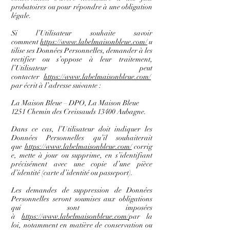
probatoires ou pour répondre à une obligation
légale.
Si l’Utilisateur souhaite savoir
comment
https://www.labelmaisonbleue.com/
u
tilise ses Données Personnelles, demander à les
rectifier ou s’oppose à leur traitement,
l’Utilisateur peut
contacter
https://www.labelmaisonbleue.com/
par écrit à l’adresse suivante :
La Maison Bleue – DPO, La Maison Bleue
1251 Chemin des Creissauds 13400 Aubagne.
Dans ce cas, l’Utilisateur doit indiquer les
Données Personnelles qu’il souhaiterait
que
https://www.labelmaisonbleue.com/
corrig
e, mette à jour ou supprime, en s’identifiant
précisément avec une copie d’une pièce
d’identité (carte d’identité ou passeport).
Les demandes de suppression de Données
Personnelles seront soumises aux obligations
qui sont imposées
à
https://www.labelmaisonbleue.com/
par la
loi, notamment en matière de conservation ou