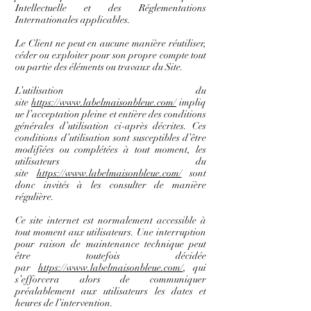
Intellectuelle et des Réglementations
Internationales applicables.
Le Client ne peut en aucune manière réutiliser,
céder ou exploiter pour son propre compte tout
ou partie des éléments ou travaux du Site.
L’utilisation du
site
https://www.labelmaisonbleue.com/
impliq
ue l’acceptation pleine et entière des conditions
générales d’utilisation ci-après décrites. Ces
conditions d’utilisation sont susceptibles d’être
modifiées ou complétées à tout moment, les
utilisateurs du
site
https://www.labelmaisonbleue.com/
sont
donc invités à les consulter de manière
régulière.
Ce site internet est normalement accessible à
tout moment aux utilisateurs. Une interruption
pour raison de maintenance technique peut
être toutefois décidée
par
https://www.labelmaisonbleue.com/
, qui
s’efforcera alors de communiquer
préalablement aux utilisateurs les dates et
heures de l’intervention.