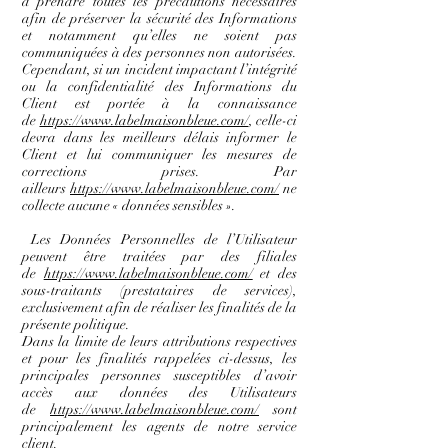
à prendre toutes les précautions nécessaires
afin de préserver la sécurité des Informations
et notamment qu’elles ne soient pas
communiquées à des personnes non autorisées.
Cependant, si un incident impactant l’intégrité
ou la confidentialité des Informations du
Client est portée à la connaissance
de
https://www.labelmaisonbleue.com/
, celle-ci
devra dans les meilleurs délais informer le
Client et lui communiquer les mesures de
corrections prises. Par
ailleurs
https://www.labelmaisonbleue.com/
ne
collecte aucune « données sensibles ».
Les Données Personnelles de l’Utilisateur
peuvent être traitées par des filiales
de
https://www.labelmaisonbleue.com/
et des
sous-traitants (prestataires de services),
exclusivement afin de réaliser les finalités de la
présente politique.
Dans la limite de leurs attributions respectives
et pour les finalités rappelées ci-dessus, les
principales personnes susceptibles d’avoir
accès aux données des Utilisateurs
de
https://www.labelmaisonbleue.com/
sont
principalement les agents de notre service
client.