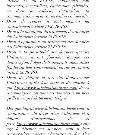
(article 17 du RGPD), lorsqu’elles sont
inexactes, incomplètes, équivoques, périmées,
ou dont la collecte, l'utilisation, la
communication ou la conservation est interdite
Droit de retirer à tout moment un
consentement (article 13-2c RGPD)
Droit à la limitation du traitement des données
des Utilisateurs (article 18 RGPD)
Droit d’opposition au traitement des données
des Utilisateurs (article 21 RGPD)
Droit à la portabilité des données que les
Utilisateurs auront fournies, lorsque ces
données font l’objet de traitements automatisés
fondés sur leur consentement ou sur un contrat
(article 20 RGPD)
Droit de définir le sort des données des
Utilisateurs après leur mort et de choisir à
qui
https://www.labelmaisonbleue.com/
devra
communiquer (ou non) ses données à un tiers
qu’ils aura préalablement désigné
Dès que
https://www.labelmaisonbleue.com/
a
connaissance du décès d’un Utilisateur et à
défaut d’instructions de sa
part,
https://www.labelmaisonbleue.com/
s’eng
age à détruire ses données, sauf si leur
conservation s’avère nécessaire à des fins