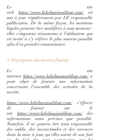
Le site
web
https://www.labelmaisonbleue.com/
est
mis à jour régulièrement par LE responsable
publication. De la même façon, les mentions
légales peuvent être modifiées à tout moment :
elles s’imposent néanmoins à l’utilisateur qui
est invité à s’y référer le plus souvent possible
afin d’en prendre connaissance.
3. Description des services fournis
Le site
internet
https://www.labelmaisonbleue.com/
a
pour objet de fournir une information
concernant l’ensemble des activités de la
société.
https://www.labelmaisonbleue.com/
s’efforce
de fournir sur le
site
https://www.labelmaisonbleue.com/
des
informations aussi précises que possible.
Toutefois, il ne pourra être tenu responsable
des oublis, des inexactitudes et des carences
dans la mise à jour, qu’elles soient de son fait
ou du fait des tiers partenaires qui lui