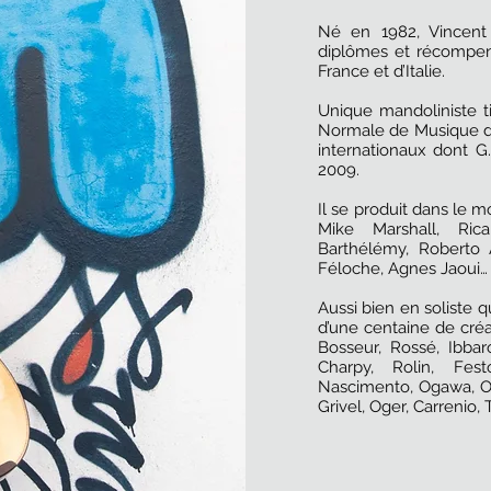
Né en 1982, Vincen
diplômes et récompen
France et d’Italie.
Unique mandoliniste ti
Normale de Musique de 
internationaux dont G
2009.
Il se produit dans le
Mike Marshall, Ric
Barthélémy, Roberto 
Féloche, Agnes Jaoui…
Aussi bien en soliste q
d’une centaine de cré
Bosseur, Rossé, Ibbar
Charpy, Rolin, Fest
Nascimento, Ogawa, Ou
Grivel, Oger, Carrenio,