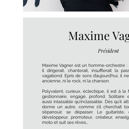
Maxime Va
Président
Maxime Vagner est un homme-orchestre : s’i
il dirigerait, chanterait, insufflerait la 
vagabond. Epris de sons d’aujourd’hui, il n
ancienne, ni le rock, ni la chanson.
Polyvalent, curieux, éclectique, il est à la 
gestionnaire, engagé, profond. Solitair
aussi inlassable qu’inclassable. Dès qu’il atte
donne un autre, comme s’il cherchait tou
s’épanouir, se dépasser. Le guitariste,
développeur, promoteur, créateur, ensei
moto et suit ses rêves…