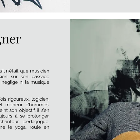
gner
l n’était que musicien
passion sur son passage
e néglige ni la musique
fois rigoureux, logicien,
e et meneur d’hommes,
int son objectif, il s’en
jours à se prolonger,
 chanteur, pédagogue,
gne le yoga, roule en