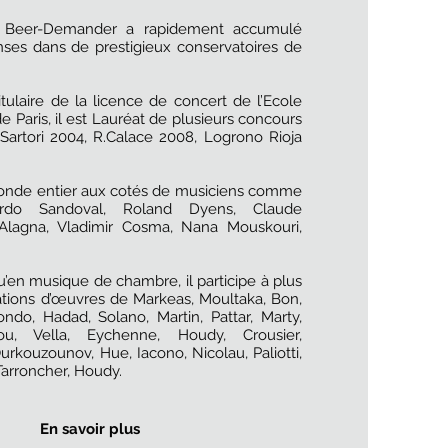
t Beer-Demander a rapidement accumulé
ses dans de prestigieux conservatoires de
tulaire de la licence de concert de l’Ecole
Paris, il est Lauréat de plusieurs concours
.Sartori 2004, R.Calace 2008, Logrono Rioja
 monde entier aux cotés de musiciens comme
ardo Sandoval, Roland Dyens, Claude
Alagna, Vladimir Cosma, Nana Mouskouri,
u’en musique de chambre, il participe à plus
ations d’œuvres de Markeas, Moultaka, Bon,
ondo, Hadad, Solano, Martin, Pattar, Marty,
ou, Vella, Eychenne, Houdy, Crousier,
rkouzounov, Hue, Iacono, Nicolau, Paliotti,
 Tarroncher, Houdy.
En savoir plus