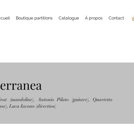
cueil
Boutique partitions
Catalogue
À propos
Contact
terranea
irat (mandoline), Antonio Pilato (guitare), Quartetto
se), Luca Iacono (direction)