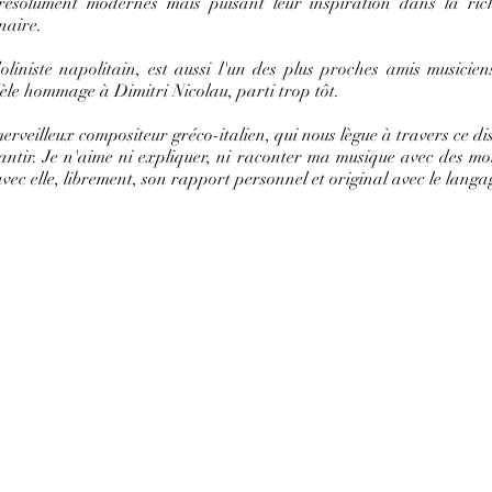
 résolument modernes mais puisant leur inspiration dans la ri
naire.
oliniste napolitain, est aussi l'un des plus proches amis musicie
idèle hommage à Dimitri Nicolau, parti trop tôt.
merveilleux compositeur gréco-italien, qui nous lègue à travers ce d
ntir. Je n'aime ni expliquer, ni raconter ma musique avec des mots
vec elle, librement, son rapport personnel et original avec le langa