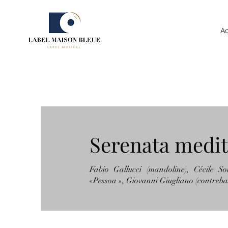
Ac
Serenata medi
Fabio Gallucci (mandoline), Cécile So
«Pessoa », Giovanni Giugliano (contrebas