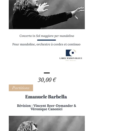
Domenico
CIMAROSA
Prix
30,00 €
-
Révision
de
Partitions
Vincent
Beer-
Demander
et
Véronique
Cano