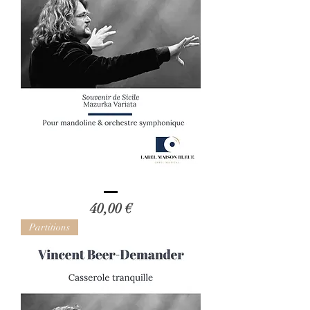
Vincent
Beer-
Prix
40,00 €
Demander
:
Mazurka
Partitions
Variata
(Révision)