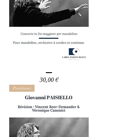
Antonio
VIVALDI
Prix
30,00 €
-
Révision
de
Partitions
Vincent
Beer-
Demander
et
Véronique
Can