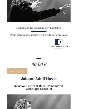
Giovanni
PAISIELLO
Prix
30,00 €
-
Révision
de
Partitions
Vincent
Beer-
Demander
et
Véronique
Can