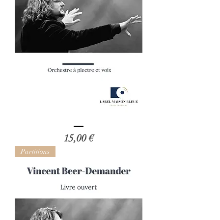
Vincent
Beer-
Prix
15,00 €
Demander
:
Bandolins
Partitions
de
Madeira
(Orchestre
à
plectre
et
voix)