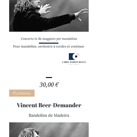
Emanuele
Barbella
Prix
30,00 €
-
Révision
de
Partitions
Vincent
Beer-
Demander
et
Véronique
Canonici