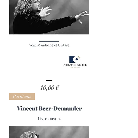
Vincent
Beer-
Prix
10,00 €
Demander
:
Livre
Partitions
ouvert
(Voix,
Mandoline
et
Guitar