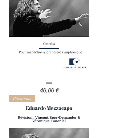
Vincent
Beer-
Prix
40,00 €
Demander
:
Czardas
Partitions
(révision)