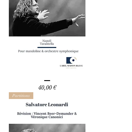
Vincent
Beer-
Prix
40,00 €
Demander
:
Napoli
Partitions
Tarantella
(révision)