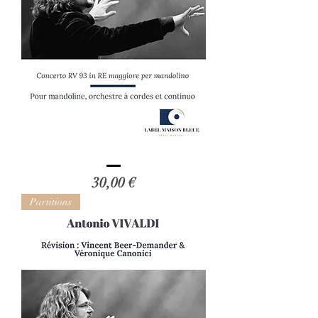
Antonio
VIVALDI
Prix
30,00 €
-
RE
-
Partitions
Révision
de
Vincent
Beer-
Demander
et
Véronique
Can