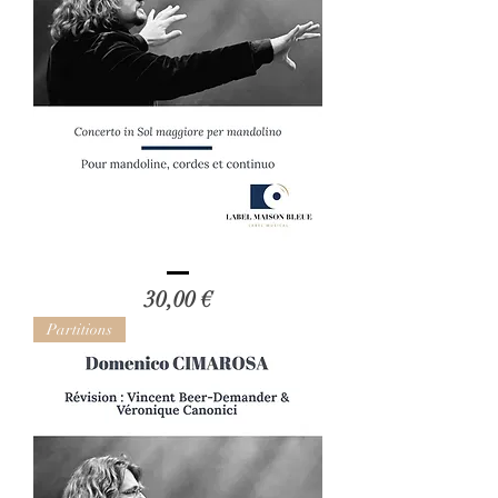
Johann
Adolf
Prix
30,00 €
Hasse
-
Révision
Partitions
de
Vincent
Beer-
Demander
et
Véronique
Cano