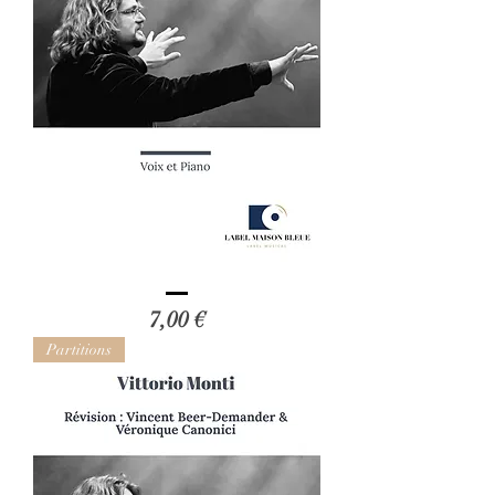
Vincent
Beer-
Prix
7,00 €
Demander
:
Livre
Partitions
Ouvert
(Voix
-
Piano)