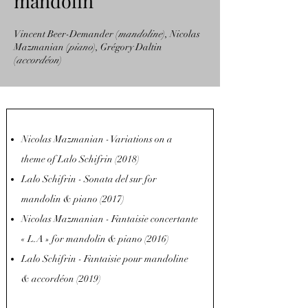
mandolin
Vincent Beer-Demander (
mandoline
), Nicolas
Mazmanian (
piano
), Grégory Daltin
(
accordéon
)
Nicolas Mazmanian - Variations on a
theme of Lalo Schifrin (2018)
Lalo Schifrin - Sonata del sur for
mandolin & piano (2017)
Nicolas Mazmanian - Fantaisie concertante
« L.A » for mandolin & piano (2016)
Lalo Schifrin - Fantaisie pour mandoline
& accordéon (2019)