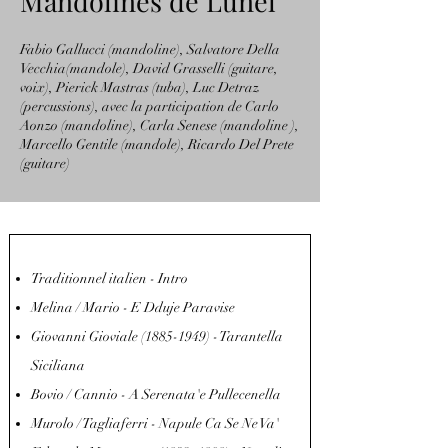
Mandolines de Lunel
Fabio Gallucci (mandoline), Salvatore Della
Vecchia(mandole), David Grasselli (guitare,
voix), Pierick Mastras (tuba), Luc Detraz
(percussions), avec la participation de Carlo
Aonzo (mandoline), Carla Senese (mandoline ),
Marcello Gentile (mandole), Ricardo Del Prete
(guitare)
Traditionnel italien - Intro
Melina / Mario - E Dduje Paravise
Giovanni Gioviale
(1885-1949)
- Tarantella
Siciliana
Bovio / Cannio - A Serenata'e Pullecenella
Murolo / Tagliaferri - Napule Ca Se Ne Va'