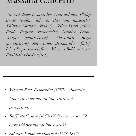
Vincent Beer-Demander (mandoline), Philip
Bride (violon solo et direction musicale),
Thibaut Maudry (violon), Céline Tison (alto),
Pablo Tognan (violoncelle), Damien Loup-
Vergne (contrebasse), Alexandre Régis
(percussions), Jean Louis Beaumadier (flûte),
Rémi Deprescavel (flûte), Vincent Robinot (cor),
Paul Saint Hélène (cor)
Vincent Beer-Demander (1982) - Massalia
Concerto pour mandoline, cordes et
percussions
Raffaele Calace
(1863-1934)
- Concerto n°2
opus 144 per mandolino e archi
Johann Nepomuk Hummel
(1778-1837)
-