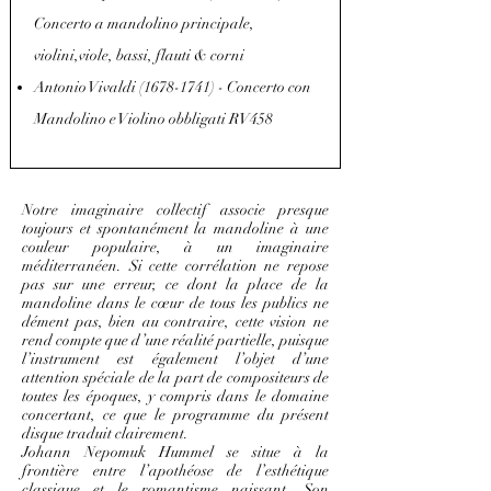
Concerto a mandolino principale,
violini,viole, bassi, flauti & corni
Antonio Vivaldi
(1678-1741)
- Concerto con
Mandolino e Violino obbligati RV458
Notre imaginaire collectif associe presque
toujours et spontanément la mandoline à une
couleur populaire, à un imaginaire
méditerranéen. Si cette corrélation ne repose
pas sur une erreur, ce dont la place de la
mandoline dans le cœur de tous les publics ne
dément pas, bien au contraire, cette vision ne
rend compte que d’une réalité partielle, puisque
l’instrument est également l’objet d’une
attention spéciale de la part de compositeurs de
toutes les époques, y compris dans le domaine
concertant, ce que le programme du présent
disque traduit clairement.
Johann Nepomuk Hummel se situe à la
frontière entre l’apothéose de l’esthétique
classique et le romantisme naissant. Son