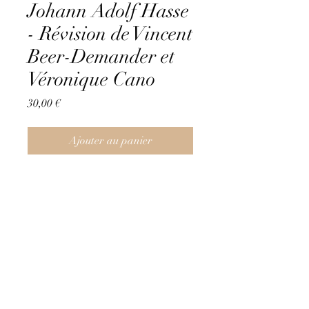
Johann Adolf Hasse
- Révision de Vincent
Beer-Demander et
Véronique Cano
Prix
30,00 €
Ajouter au panier
VOIR UN EXTRAIT
Johann Adolf Hasse
Révision de Vincent Beer-Demander &
Véronique Canonici.
Concerto in Sol maggiore per mandolino
©2021 Label Maison Bleue | Label discographique
Pour mandoline, cordes et continuo
Contact