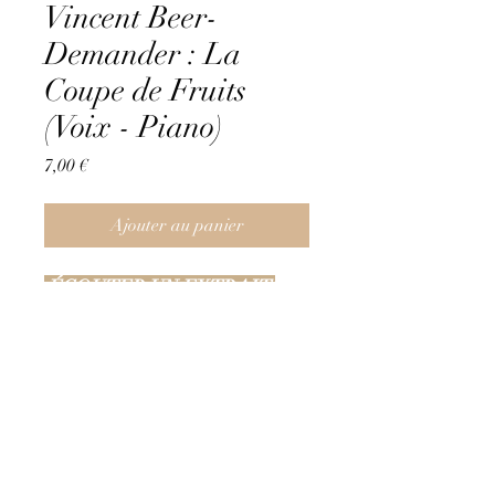
Vincent Beer-
Demander : La
Coupe de Fruits
(Voix - Piano)
Prix
7,00 €
Ajouter au panier
ÉCOUTER UN EXTRAIT
VOIR UN EXTRAIT
La Coupe de Fruits (Voix et
Piano)
[Fichier son intégral inclus dans l'achat
de la partition]