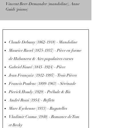
Vincent Beer-Demander (mandoline), Anne
Guidi (piano)
Claude Debussy
(1862-1918)
- Mandoline
Maurice Ravel
(1875-1937)
- Pièce en forme
de Habanera & Airs populaires corses
Gabriel Fauré (1845–1924) - Pièce
Jean Françaix
(1912-1997)
- Trois Pièces
Francis Poulenc
(1899-1963)
- Sérénade
Pierick Houdy (1929) - Prélude & Bis
André Rossi (1954) - Reflets
Marc Eychenne (1933) - Bagatelles
Vladimir Cosma (1940) - Romance de Tom
et Becky